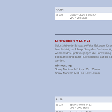
Art.Nr:
25-030
Opacity Charts Form 2 A
VPE = 250 Stück
Spray Monitors M 12 / M 33
Selbstklebende Schwarz-Weiss Etiketten, lösem
beschichtet, zur Überprüfung des Deckvermög
während des Spritzvorganges die Entwicklun
beobachtet und damit Rückschlüsse auf die S
werden.
Abmessung:
Spray Monitors M 12 ca. 25 x 25 mm
Spray Monitors M 33 ca. 50 x 50 mm
Art.Nr:
25-025
Spray Monitors M 12
VPE = 2000 Stück