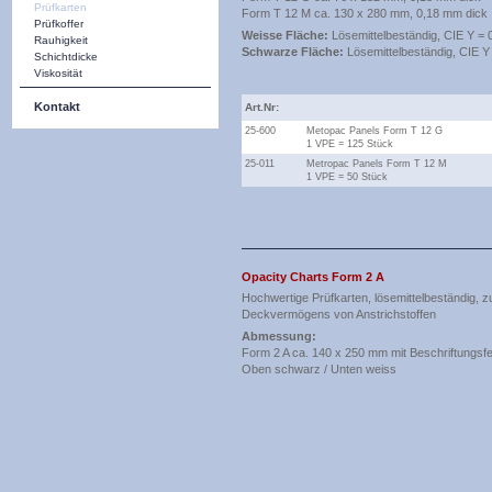
Prüfkarten
Form T 12 M ca. 130 x 280 mm, 0,18 mm dick
Prüfkoffer
Weisse Fläche:
Lösemittelbeständig, CIE Y = 
Rauhigkeit
Schwarze Fläche:
Lösemittelbeständig, CIE Y
Schichtdicke
Viskosität
Kontakt
Art.Nr:
25-600
Metopac Panels Form T 12 G
1 VPE = 125 Stück
25-011
Metropac Panels Form T 12 M
1 VPE = 50 Stück
Opacity Charts Form 2 A
Hochwertige Prüfkarten, lösemittelbeständig, z
Deckvermögens von Anstrichstoffen
Abmessung:
Form 2 A ca. 140 x 250 mm mit Beschriftungsfe
Oben schwarz / Unten weiss