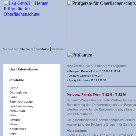
|
|
Sie sind hier:
Startseite
Produkte
Prüfkarten
Bitte wählen Sie aus unserem Programm:
Das Unternehmen
- Metopac Panels Form T 12 G / T 12 M
- Opacity Charts Form 2 A
Produkte
- Spray Monitors M 12 / M 33
Dichte
Dispergieren
Metopac Panels Form T 12 G / T 12 M
Farbe
Schwarz-Weiss beschichtete Prüfbleche, die 
Farbmischgeräte
Bestimmung des Deckvermögens von Beschicht
Feuchtemessung
werden, sowie für die Bestimmung physikalisc
Filmauftrag
von Pulverlacken.
Glanz
Haftung
Die gleichbleibende Oberflächenqualität erlaubt
Härte
Auswertung der Proben, z.B. auch für Eichfär
Kornfeinheit
Abmessung:
Lupen
Form T 12 G ca. 76 x 132 mm, 0,18 mm dick